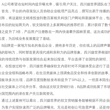
。A公司希望在短时间内提升曝光率，吸引用户关注。四川媒世界团队在
。首先，平台的内容策划人员协助企业梳理产品亮点，撰写出易于传播的
矩阵，将这篇软文精准投放到数百家相关科技门户网站和新媒体平台，包
发布后的短短两天内，软文陆续登上多家网站的推荐栏目，累计获得了数
随之提升了3倍，产品用户注册数在一周内快速攀升
园林景观
。这次成功
名度，为后续业务发展奠定了基础。
品牌是一家地方知名的食品企业，拥有多年历史，但在线上的品牌声量
场的影响力，同时塑造更具现代感和亲和力的品牌形象。四川媒世界根据
业的传统优势与创新发展结合起来加以报道。平台选择了全国性的财经、
章。在投放过程中，四川媒世界确保软文内容针对不同媒体受众进行了适
出企业业绩和战略布局，在生活类媒体上强调食品安全和传承创新的故事
闻板块多次出现，品牌百度指数较发布前提升了50%以上。一些原本陌
在社交媒体上讨论并分享。借由这次软文营销行动，B品牌成功拓展了市
全国范围内的潜在客户关注
新闻资讯
。
过上述案例可以看出，四川媒世界的软文营销服务能够根据不同企业
，为客户实现快速而广泛的品牌曝光。无论是初创公司急需声量，还是传