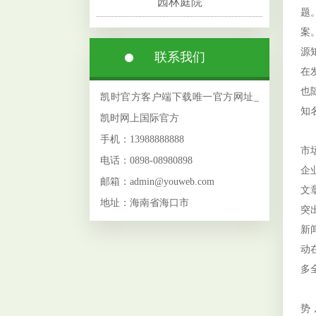
园林庭院
题
案
源
联系我们
在
也
凯时官方客户端下载唯一官方网址_
知
凯时网上国际官方
B
手机：13988888888
市
电话：0898-08980898
企
邮箱：admin@youweb.com
文
地址：海南省海口市
突
新
动
多
通
势