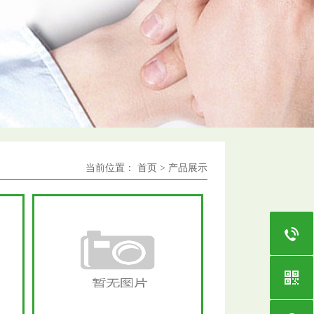
当前位置：
首页
>
产品展示