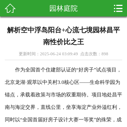



园林庭院
首页
关于我们
解析空中浮岛阳台+心流七境园林昌平
产品展示
南性价比之王
新闻资讯
更新时间：2025-06-24 03:09:49 点击次数：
898
客户案例
作为全国首个住建部认证的“好房子”试点项目，
科普知识
北京龙湖·观萃以中关村3.0核心区——生命科学园为
锚点，承载着政策与市场的双重期待。项目地处昌平
在线留言
南与海淀交界，直线公里，坐享海淀产业外溢红利，
联系我们
同时以“全国首届好房子设计大赛一等奖”的殊荣，成