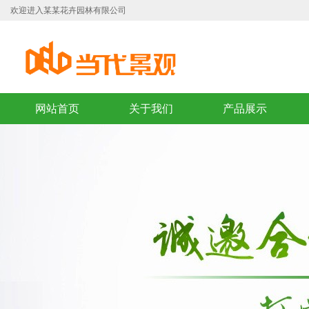
欢迎进入某某花卉园林有限公司
网站首页
关于我们
产品展示