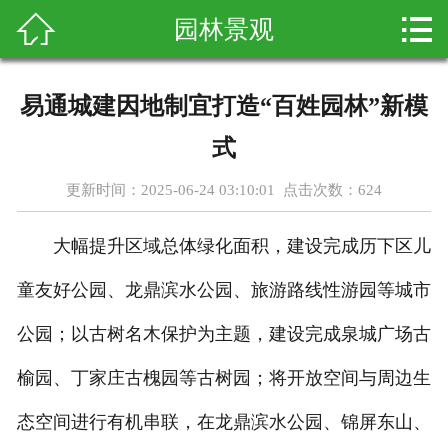



园林景观
首页
关于我们
易通城建因地制宜打造“百姓园林”新模
产品展示
式
新闻资讯
更新时间：2025-06-24 03:10:01 点击次数：
624
客户案例
大幅提升区域总体绿化面积，建设完成历下区儿
科普知识
童友好公园、龙鼎滨水公园、旅游路线性游园等城市
公园；以古树名木保护为主题，建设完成泉城广场古
在线留言
榆园、丁家庄古槐园等古树园；将开放空间与周边生
联系我们
态空间进行有机串联，在龙鼎滨水公园、锦屏东山、