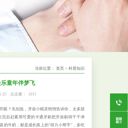
当前位置：
首页
>
科普知识
快乐童年伴梦飞
:25
点击量：
1015
开眼？先别急，牙齿小精灵悄悄告诉你，太多甜
吃完后赶紧用可爱的卡通牙刷把牙齿刷得干干净
富的牛奶，都是成长路上的“得力小帮手”，多吃