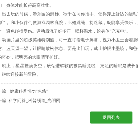
们，身体才能长得高高壮壮。
去玩的时候，游乐园的滑梯、秋千在向你招手。记得穿上舒适的运动
脚丫。和小伙伴们做游戏
园林庭院
，比如跳绳、捉迷藏，既能享受快乐，
全，避免碰撞受伤。运动后流了好多汗，喝杯温水，给身体“充充电”。
画片里的超级英雄特别酷，可一直盯着电子屏幕，视力小卫士会着急哦
树、蓝天望一望，让眼睛放松休息。要是出门玩，戴上护眼小墨镜，和爸
的奇妙，把明亮的大眼睛守护好。
上，星星挂满夜空，该钻进软软的被窝睡觉啦！充足的睡眠是成长的
，继续迎接新的冒险。
一篇 : 健康科普切勿“忽悠”
一篇: 科学问答_科普频道_光明网
返回列表