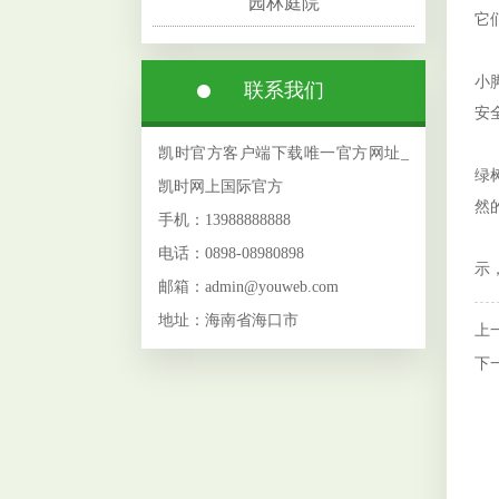
园林庭院
它
出
小
联系我们
安
动
凯时官方客户端下载唯一官方网址_
绿
凯时网上国际官方
然
手机：13988888888
晚
电话：0898-08980898
示
邮箱：admin@youweb.com
地址：海南省海口市
上
下