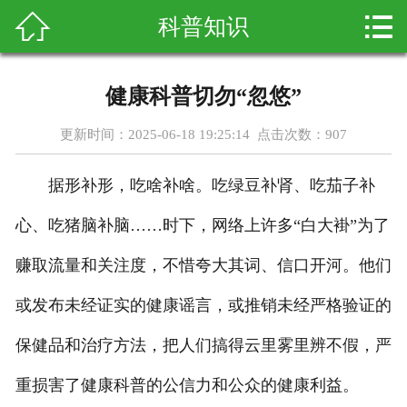



科普知识
首页
关于我们
健康科普切勿“忽悠”
产品展示
更新时间：2025-06-18 19:25:14 点击次数：
907
新闻资讯
据形补形，吃啥补啥。吃绿豆补肾、吃茄子补
客户案例
心、吃猪脑补脑……时下，网络上许多“白大褂”为了
科普知识
赚取流量和关注度，不惜夸大其词、信口开河。他们
或发布未经证实的健康谣言，或推销未经严格验证的
在线留言
保健品和治疗方法，把人们搞得云里雾里辨不假，严
联系我们
重损害了健康科普的公信力和公众的健康利益。